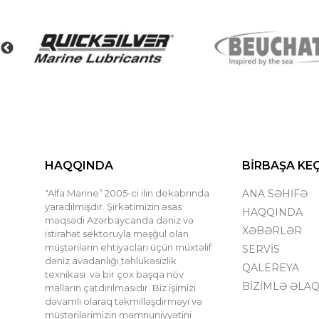
HAQQINDA
BİRBAŞA KE
"Alfa Marine” 2005-ci ilin dekabrında
ANA SƏHİFƏ
yaradılmışdır. Şirkətimizin əsas
HAQQINDA
məqsədi Azərbaycanda dəniz və
XƏBƏRLƏR
istirahət sektoruyla məşğul olan
müştərilərin ehtiyacları üçün müxtəlif
SERVİS
dəniz avadanlığı,təhlükəsizlik
QALEREYA
texnikası və bir çox başqa növ
BİZİMLƏ ƏLA
malların çatdırılmasıdır. Biz işimizi
dəvamlı olaraq təkmilləşdirməyi və
müştərilərimizin məmnuniyyətini