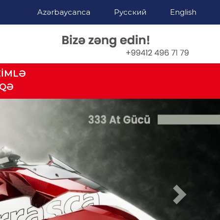
Azərbaycanca
Русский
English
ZİMLƏ
AQƏ
Next