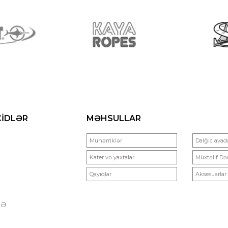
ÇİDLƏR
MƏHSULLAR
Mühərriklər
Dalğıc avada
Kater və yaxtalar
Müxtəlif Də
Qayıqlar
Aksesuarlar
QƏ