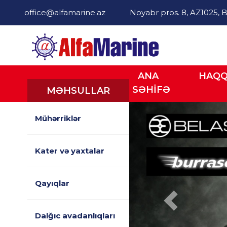
office@alfamarine.az
Noyabr pros. 8, AZ1025, B
ANA
HAQQ
SƏHİFƏ
MƏHSULLAR
Mühərriklər
Kater və yaxtalar
Qayıqlar
Previous
Dalğıc avadanlıqları