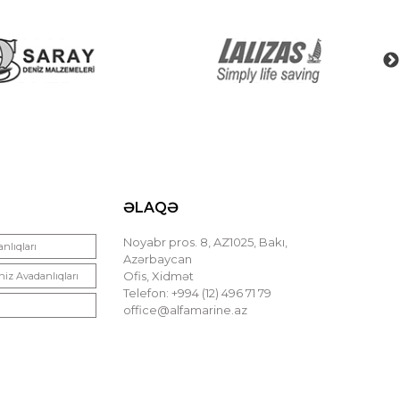
ƏLAQƏ
Noyabr pros. 8, AZ1025, Bakı,
nlıqları
Azərbaycan
Ofis, Xidmət
niz Avadanlıqları
Telefon: +994 (12) 496 71 79
office@alfamarine.az