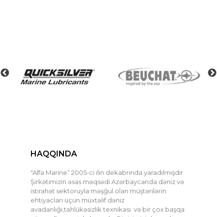
HAQQINDA
"Alfa Marine” 2005-ci ilin dekabrında yaradılmışdır.
Şirkətimizin əsas məqsədi Azərbaycanda dəniz və
istirahət sektoruyla məşğul olan müştərilərin
ehtiyacları üçün müxtəlif dəniz
avadanlığı,təhlükəsizlik texnikası və bir çox başqa