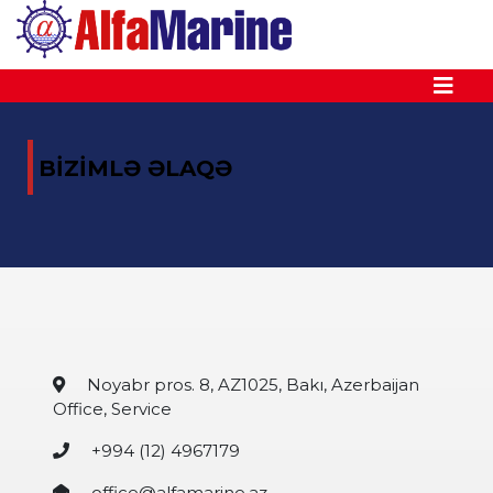
BİZİMLƏ ƏLAQƏ
Noyabr pros. 8, AZ1025, Bakı, Azerbaijan
Office, Service
+994 (12) 4967179
office@alfamarine.az