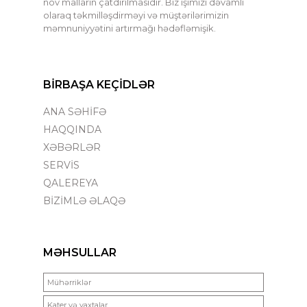
növ malların çatdırılmasıdır. Biz işimizi dəvamlı
olaraq təkmilləşdirməyi və müştərilərimizin
məmnuniyyətini artırmağı hədəfləmişik.
BİRBAŞA KEÇİDLƏR
ANA SƏHİFƏ
HAQQINDA
XƏBƏRLƏR
SERVİS
QALEREYA
BİZİMLƏ ƏLAQƏ
MƏHSULLAR
Mühərriklər
Kater və yaxtalar