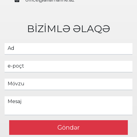
BİZİMLƏ ƏLAQƏ
Ad
e-poçt
Mövzu
Mesaj
Göndər