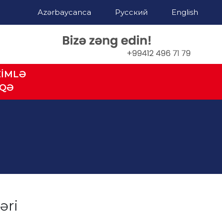
Azərbaycanca
Русский
English
ZİMLƏ
AQƏ
əri