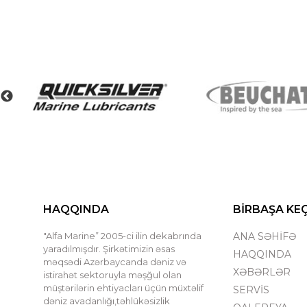
HAQQINDA
BİRBAŞA KE
"Alfa Marine” 2005-ci ilin dekabrında
ANA SƏHİFƏ
yaradılmışdır. Şirkətimizin əsas
HAQQINDA
məqsədi Azərbaycanda dəniz və
XƏBƏRLƏR
istirahət sektoruyla məşğul olan
müştərilərin ehtiyacları üçün müxtəlif
SERVİS
dəniz avadanlığı,təhlükəsizlik