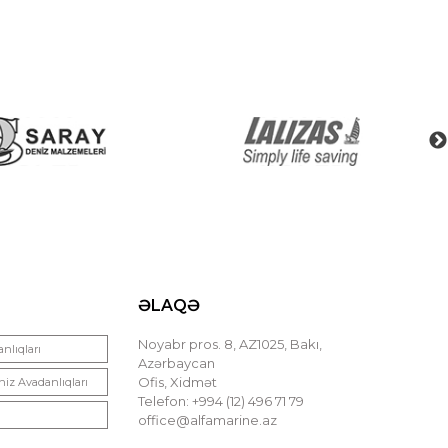
ƏLAQƏ
Noyabr pros. 8, AZ1025, Bakı,
nlıqları
Azərbaycan
Ofis, Xidmət
niz Avadanlıqları
Telefon: +994 (12) 496 71 79
office@alfamarine.az