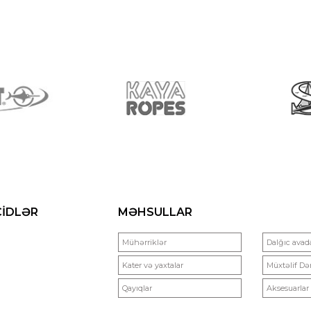
ÇİDLƏR
MƏHSULLAR
Mühərriklər
Dalğıc avada
Kater və yaxtalar
Müxtəlif Də
Qayıqlar
Aksesuarlar