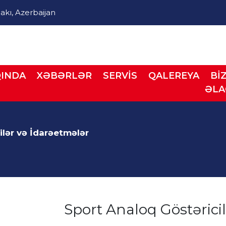
akı, Azerbaijan
INDA
XƏBƏRLƏR
SERVİS
QALEREYA
Bİ
ƏL
lər və İdarəetmələr
Sport Analoq Göstəricil