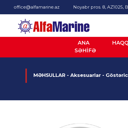
office@alfamarine.az
Noyabr pros. 8, AZ1025, B
ANA
HAQQ
SƏHİFƏ
MƏHSULLAR - Aksesuarlar - Göstərici