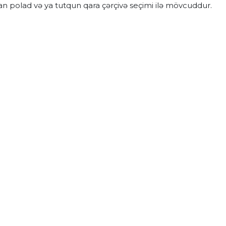
an polad və ya tutqun qara çərçivə seçimi ilə mövcuddur.